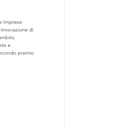
le Imprese 
l’innovazione di 
 ambito 
ete e 
 secondo premio 